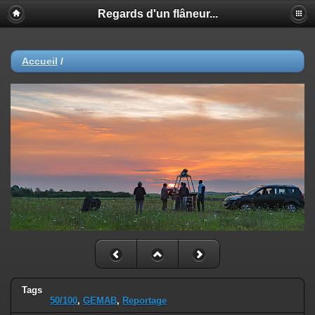
Regards d'un flâneur...
Accueil
/
Tags
50/100
,
GEMAB
,
Reportage