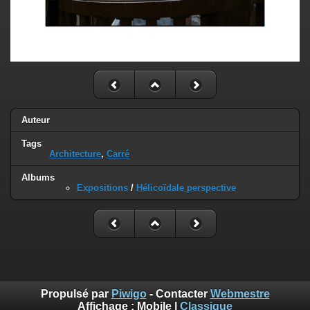
Auteur
Tags
Architecture
,
Carré
Albums
Expositions
/
Hélicoïdale perspective
Propulsé par
Piwigo
- Contacter
Webmestre
Affichage :
Mobile
|
Classique