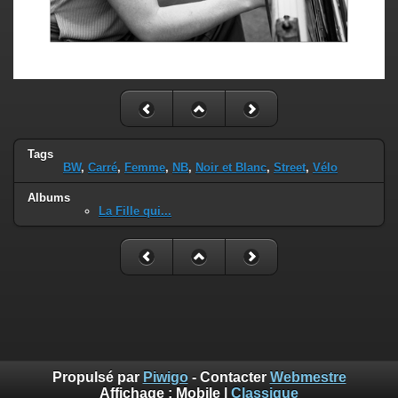
Tags
BW
,
Carré
,
Femme
,
NB
,
Noir et Blanc
,
Street
,
Vélo
Albums
La Fille qui...
Propulsé par
Piwigo
- Contacter
Webmestre
Affichage :
Mobile
|
Classique