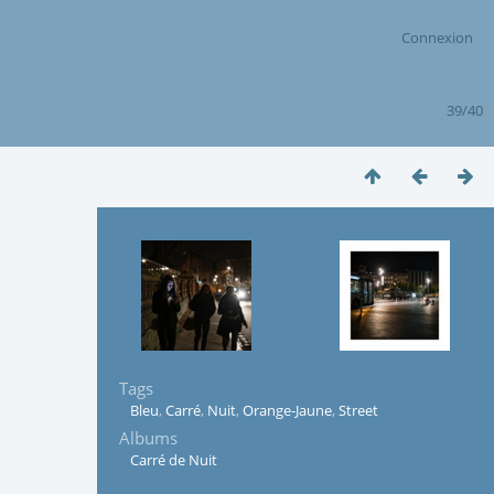
Connexion
39/40
Tags
Bleu
,
Carré
,
Nuit
,
Orange-Jaune
,
Street
Albums
Carré de Nuit