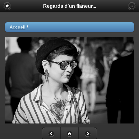
Regards d'un flâneur...
Accueil
/