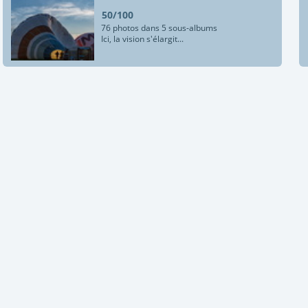
50/100
76 photos dans 5 sous-albums
Ici, la vision s'élargit...