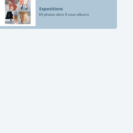
Expositions
69 photos dans 8 sous-albums