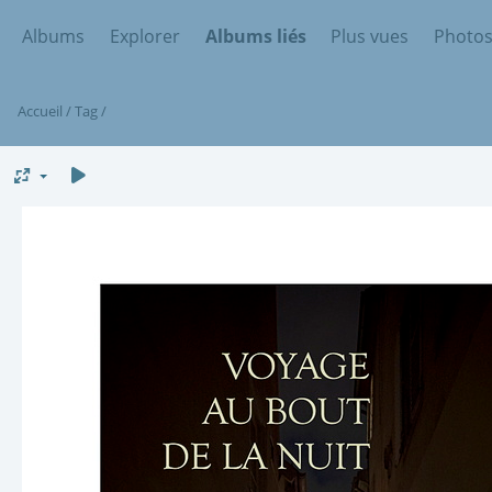
Albums
Explorer
Albums liés
Plus vues
Photos
Accueil
/
Tag
/