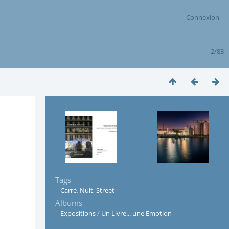
Connexion
2/83
Tags
Carré
,
Nuit
,
Street
Albums
Expositions
/
Un Livre... une Emotion