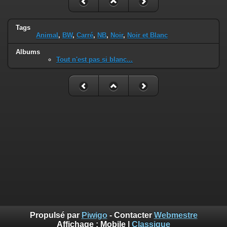
Tags
Animal
,
BW
,
Carré
,
NB
,
Noir
,
Noir et Blanc
Albums
Tout n'est pas si blanc...
Propulsé par
Piwigo
- Contacter
Webmestre
Affichage :
Mobile
|
Classique