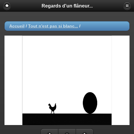
Regards d'un flâneur...
Accueil
/
Tout n'est pas si blanc...
/