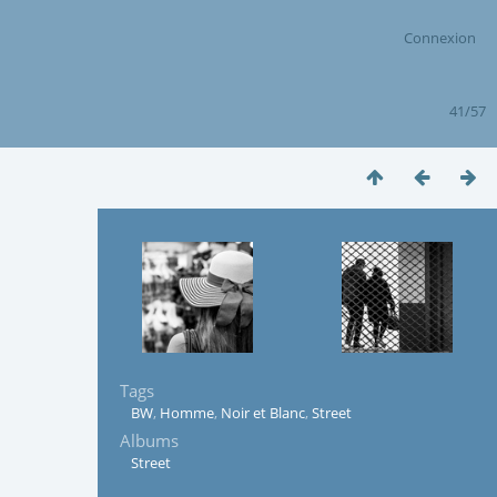
Connexion
41/57
Tags
BW
,
Homme
,
Noir et Blanc
,
Street
Albums
Street