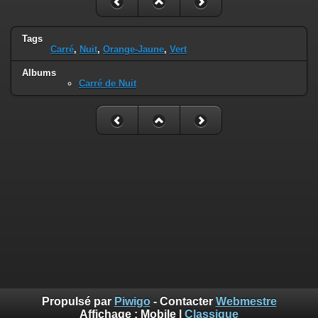
Tags
Carré
,
Nuit
,
Orange-Jaune
,
Vert
Albums
Carré de Nuit
Propulsé par
Piwigo
- Contacter
Webmestre
Affichage :
Mobile
|
Classique