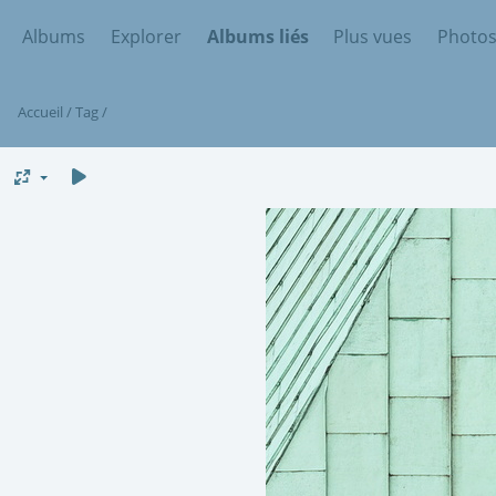
Albums
Explorer
Albums liés
Plus vues
Photos
Accueil
/
Tag
/